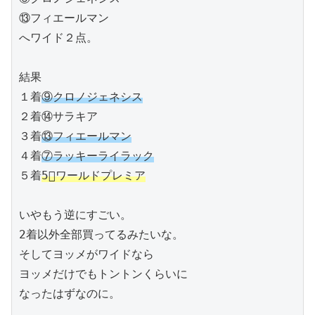
⑬フィエールマン

へワイド２点。

結果

１着
⑨クロノジェネシス
２着⑭サラキア

３着
⑬フィエールマン
４着
⑦ラッキーライラック
５着
5⃣ワールドプレミア
いやもう逆にすごい。

2着以外全部買ってるみたいな。

そしてヨッメがワイドなら

ヨッメだけでもトントンくらいに

なったはずなのに。
