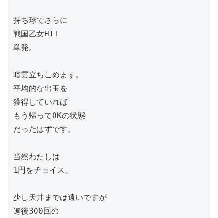
持ち球でさらに

戦国乙女HIT

単発。

暗雲立ちこめます。

平均的な出玉を

獲得していれば

もう帰ってOKの状態

だったはずです。

当然わたしは

1円をチョイス。

少し天井までは遠いですが

連後300回の
