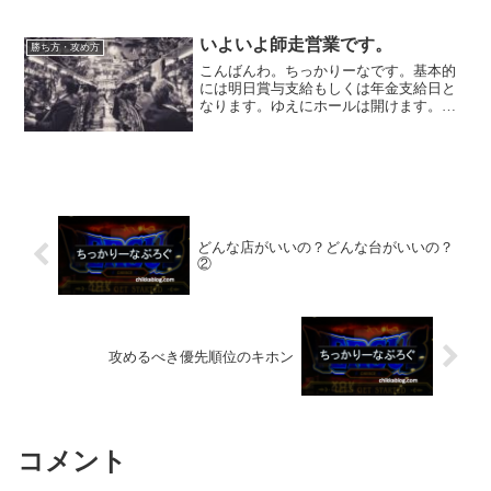
しょうか？いまだに５号機のバーサスの
人気は衰えを知りませんね。なにせ出
る！（ことが多い）そしてくそハマル！
いよいよ師走営業です。
勝ち方・攻め方
（ストレート800くらいは...
こんばんわ。ちっかりーなです。基本的
には明日賞与支給もしくは年金支給日と
なります。ゆえにホールは開けます。
（きっと）私は副店長ですが、アケたい
と申し出ます（キリっ）今回の記事はこ
のような人へオススメです。１２月って
ホールはいかない方がいいの...
どんな店がいいの？どんな台がいいの？
②
攻めるべき優先順位のキホン
コメント