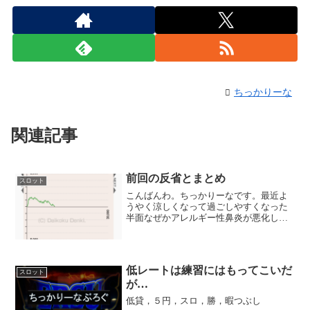
ちっかりーな
関連記事
前回の反省とまとめ
スロット
こんばんわ。ちっかりーなです。最近よ
うやく涼しくなって過ごしやすくなった
半面なぜかアレルギー性鼻炎が悪化しま
した。花粉って少ないはずですが、なぜ
なのでしょう。プライベート稼働も重な
り更新が遅れております。申し訳ござい
ません。今回は前回の反省...
低レートは練習にはもってこいだ
スロット
が…
低貸，５円，スロ，勝，暇つぶし