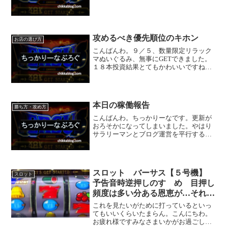
攻めるべき優先順位のキホン
お店の選び方
こんばんわ。９／５、数量限定リラック
マぬいぐるみ、無事にGETできました。
１８本投資結果とてもかわいいですね。
ぜんぜん関係ないのですが、攻めるべき
タイミング。ホールがヤル気を出す優先
順位のキホンを抑えておきましょう。イ
ベント…ではなくホール...
本日の稼働報告
勝ち方・攻め方
こんばんわ。ちっかりーなです。更新が
おろそかになってしまいました。やはり
サラリーマンとブログ運営を平行するな
らば休日にため込んで書くか、仕事中に
スマホに書くか（おいおい）でもスマホ
から下書き保存に失敗しましたエラーが
解除できなくて結局ＰＣで...
スロット バーサス【５号機】
スロット
予告音時逆押しのすゝめ 目押し
頻度は多い分ある恩恵が…それ
は…！！
これを見たいがために打っているといっ
てもいいくらいたまらん。こんにちわ。
お疲れ様ですみなさまいかがお過ごしで