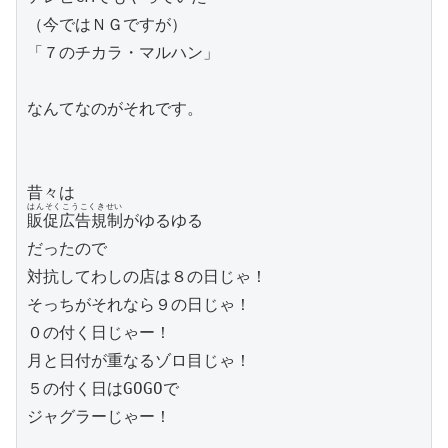
（今ではＮＧですが）

「７のチカラ・マルハン」

なんてなのがそれです。

はんそくこうこくきせい
販促広告規制
がゆるゆる

だったので

対抗してわしの店は８の日じゃ！

そっちがそれなら９の日じゃ！

０の付く日じゃー！

月と日付が重なるゾロ目じゃ！

５の付く日はGOGOで

ジャグラーじゃー！

…
