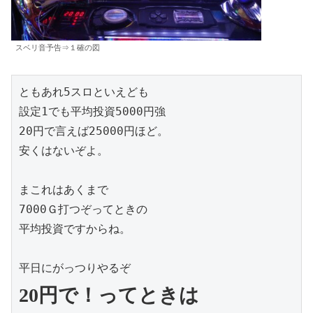
スベリ音予告⇒１確の図
ともあれ5スロといえども

設定1でも平均投資5000円強

20円で言えば25000円ほど。

安くはないぞよ。

まこれはあくまで

7000Ｇ打つぞってときの

平均投資ですからね。

20円で！ってときは
