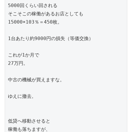
5000回くらい回される

そこそこの稼働があるお店としても

15000×103％＝450枚。

1台あたり約9000円の損失（等価交換）

これが1か月で

27万円。

中古の機械が買えますな。

ゆえに撤去。

低貸へ移動させると

稼働も落ちますが、
