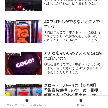
れましたか？わたしは１度も打つことな
く終わるかと最後まで思っていたのです
が実戦成績１戦１勝で終了しましたｗさ
て今回は今打つべき機種ということでお
店側が持っているいわゆる全...
2コマ目押しができないとダメで
スロット
すか？
１円ぱつんこで３本ストレートに呑まれ
てすがすがしい気持ちでむしろ勝った！
とさえおもっているわたくし、どうもこ
んばんわちっかりーなです。よくでてき
ますね。要２コマ目押し！なんですかコ
マって困っちゃいますね。そんなに困ら
どんな店がいいの？どんな台に座
お店の選び方
なくてもできなくっても大...
ればいいの？
超初心者向けですが、中級～ベテランの
方までご覧くださいませ♪収支改善のヒン
トもあるかもしれません。
スロット バーサス【５号機】
スロット
予告音時逆押しのすゝめ 目押し
頻度は多い分ある恩恵が…それ
は…！！
これを見たいがために打っているといっ
てもいいくらいたまらん。こんにちわ。
プライバシーポリシー |chikkablog.com
お問い合わせ