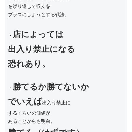
を繰り返して収支を

プラスにしようとする戦法。

店によっては

・
出入り禁止になる

恐れあり。
勝てるか勝てないか

・
でいえば
出入り禁止に

するくらいの価値が
