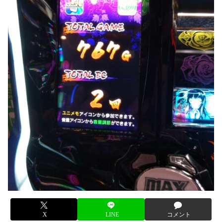
X
LINE
コメント