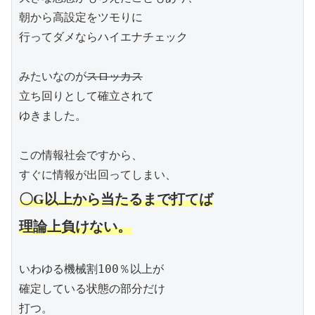
朝から高設定をツモりに

行ってダメならハイエナチェック

みたいなのが
スロッカス
立ち回りとして確立されて

ゆきました。

この情報社会ですから、

〇G以上から当たるまで打てば

理論上負けない。
いわゆる機械割100％以上が

確定している状態の部分だけ

打つ。
