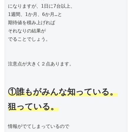
になりますが、1日に7台以上、

1週間、1か月、6か月…と

期待値を積み上げれば

それなりの結果が

でることでしょう。

注意点が大きく２点あります。

①誰もがみんな知っている。
狙っている。
情報がでてしまっているので
