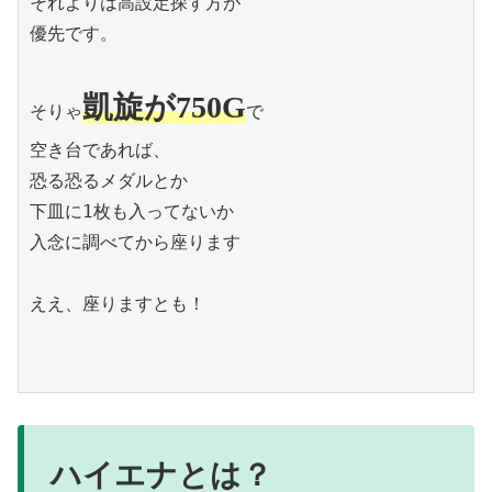
それよりは高設定探す方が

優先です。

凱旋が750G
そりゃ
で

空き台であれば、

恐る恐るメダルとか

下皿に1枚も入ってないか

入念に調べてから座ります

ええ、座りますとも！

ハイエナとは？