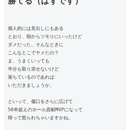
勝てる（はずです）
個人的には見出しにもある

とおり、朝からツモりにいったけど

ダメだった。そんなときに

こんなとこでヤメたの？

ま、うまくいっても

半分も取り戻せないけど

落ちているのであれば

いただきましょうか。

といって、傷口をさらに広げて

50本超えのホール貢献MVPになって

帰って怒られちゃいますかね。
