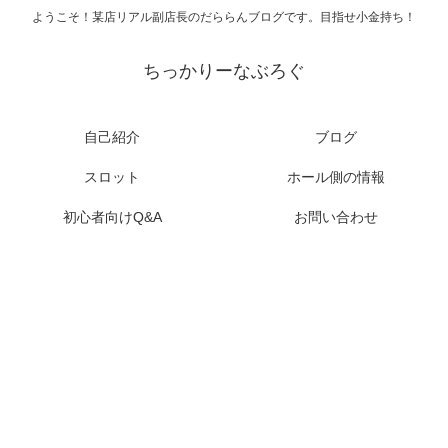
ようこそ！某店リアル副店長のだららんブログです。目指せ小金持ち！
ちっかりーなぶろぐ
自己紹介
ブログ
スロット
ホール側の情報
初心者向けQ&A
お問い合わせ