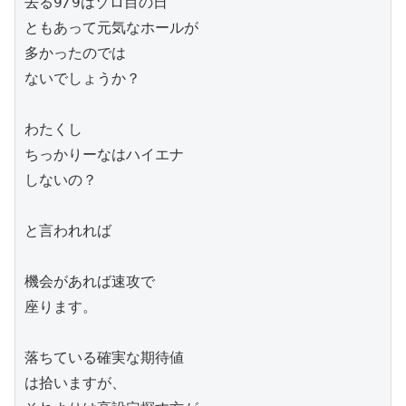
去る9/9はゾロ目の日

ともあって元気なホールが

多かったのでは

ないでしょうか？

わたくし

ちっかりーなはハイエナ

しないの？

と言われれば

機会があれば速攻で

座ります。

落ちている確実な期待値

は拾いますが、
