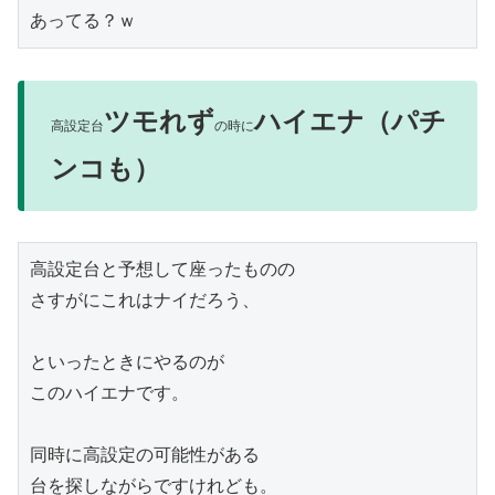
あってる？ｗ
ツモれず
ハイエナ（パチ
高設定台
の時に
ンコも）
高設定台と予想して座ったものの

さすがにこれはナイだろう、

といったときにやるのが

このハイエナです。

同時に高設定の可能性がある

台を探しながらですけれども。
