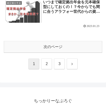
いつまで確定拠出年金を元本確保
確定拠出年金
型にしておくの！？今からでも間
に合うアラフォー世代からの資産
形成！
2023.01.23
次のページ
次
1
2
3
へ
ちっかりーなぶろぐ