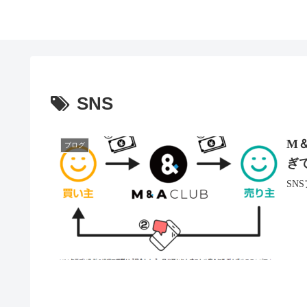
SNS
M
ブログ
ぎ
SN